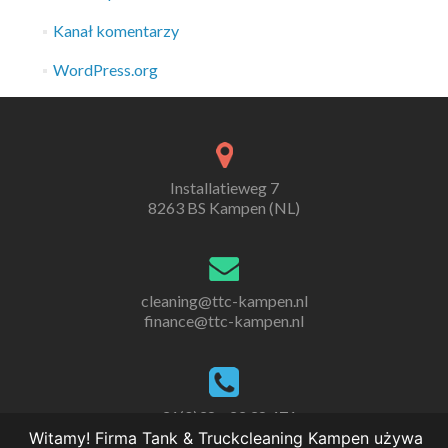
Kanał komentarzy
WordPress.org
Installatieweg 7
8263 BS Kampen (NL)
cleaning@ttc-kampen.nl
finance@ttc-kampen.nl
+31(0)38 - 33 38 471
Witamy! Firma Tank & Truckcleaning Kampen używa