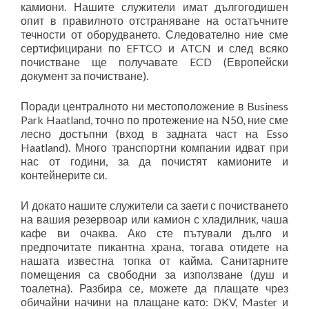
камиони. Нашите служители имат дългогодишен
опит в правилното отстраняване на остатъчните
течности от оборудването. Следователно ние сме
сертифицирани по EFTCO и ATCN и след всяко
почистване ще получавате ECD (Европейски
документ за почистване).
Поради централното ни местоположение в Business
Park Haatland, точно по протежение на N50, ние сме
лесно достъпни (вход в задната част на Esso
Haatland). Много транспортни компании идват при
нас от години, за да почистят камионите и
контейнерите си.
И докато нашите служители са заети с почистването
на вашия резервоар или камион с хладилник, чаша
кафе ви очаква. Ако сте пътували дълго и
предпочитате пикантна храна, тогава отидете на
нашата известна топка от кайма. Санитарните
помещения са свободни за използване (душ и
тоалетна). Разбира се, можете да плащате чрез
обичайни начини на плащане като: DKV, Master и