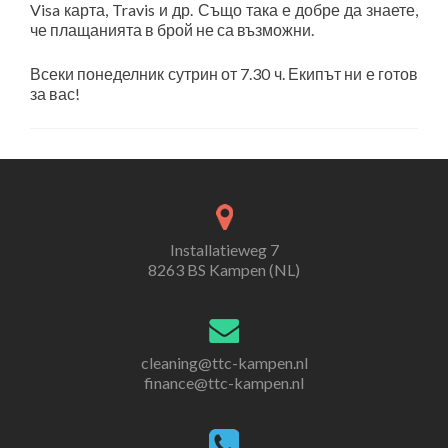
Visa карта, Travis и др. Също така е добре да знаете,
че плащанията в брой не са възможни.
Всеки понеделник сутрин от 7.30 ч. Екипът ни е готов
за вас!
Installatieweg 7
8263 BS Kampen (NL)
cleaning@ttc-kampen.nl
finance@ttc-kampen.nl