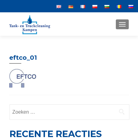
MENU
eftco_01
Zoeken
naar:
RECENTE REACTIES