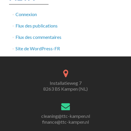
Connexion
Flux des publications
Flux des commentaires
Site de WordPress-FR
Installatieweg 7
8263 BS Kampen (NL)
cleaning@ttc-kampen.nl
finance@ttc-kampen.nl