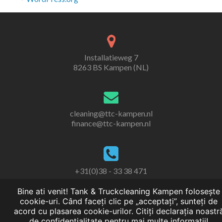
Installatieweg 7
8263 BS Kampen (NL)
cleaning@ttc-kampen.nl
finance@ttc-kampen.nl
+31(0)38 - 33 38 471
Bine ati venit! Tank & Truckcleaning Kampen folosește
cookie-uri. Când faceți clic pe „acceptați”, sunteți de
acord cu plasarea cookie-urilor. Citiți declarația noastr
de confidențialitate pentru mai multe informații!