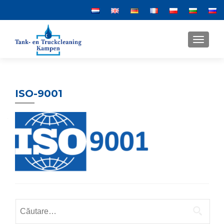
MENU
ISO-9001
Caută
după: