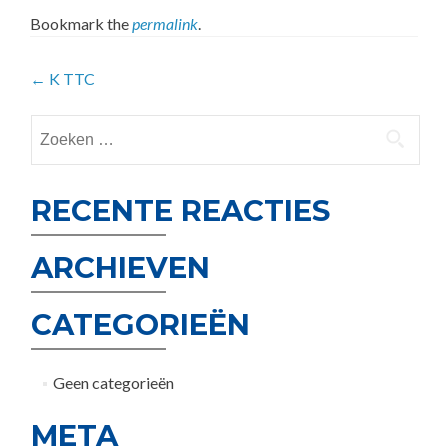
Bookmark the
permalink
.
Post
←
K TTC
navigation
Zoeken
naar:
RECENTE REACTIES
ARCHIEVEN
CATEGORIEËN
Geen categorieën
META