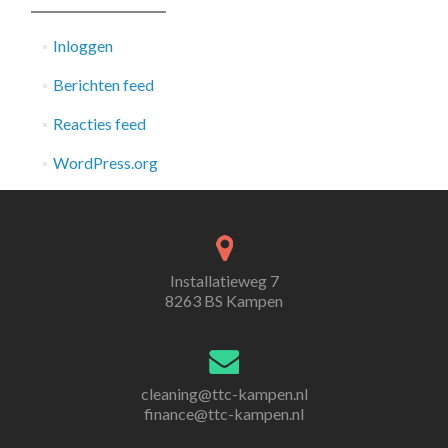
Inloggen
Berichten feed
Reacties feed
WordPress.org
Installatieweg 7
8263 BS Kampen
cleaning@ttc-kampen.nl
finance@ttc-kampen.nl